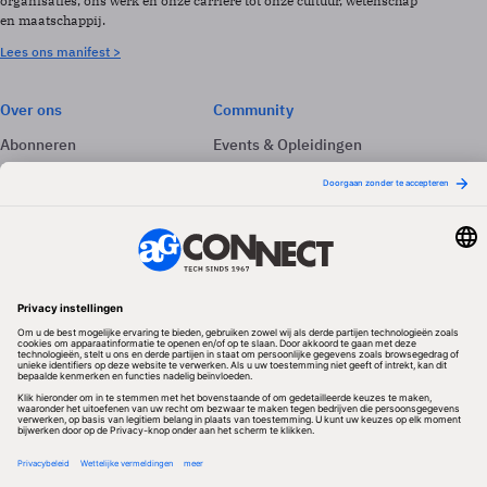
organisaties, ons werk en onze carrière tot onze cultuur, wetenschap
en maatschappij.
Lees ons manifest >
Over ons
Community
Abonneren
Events & Opleidingen
Adverteren
Nieuwsbrieven
Contact
Vacatures
Colofon
Whitepapers
Onze app
Privacyinstellingen
Volg ons
Redactionele partner