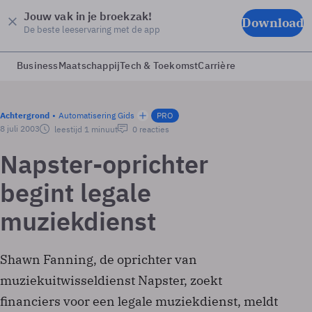
Jouw vak in je broekzak!
Download
De beste leeservaring met de app
Business
Maatschappij
Tech & Toekomst
Carrière
Achtergrond
Automatisering Gids
PRO
8 juli 2003
leestijd 1 minuut
0 reacties
Napster-oprichter
begint legale
muziekdienst
Shawn Fanning, de oprichter van
muziekuitwisseldienst Napster, zoekt
financiers voor een legale muziekdienst, meldt