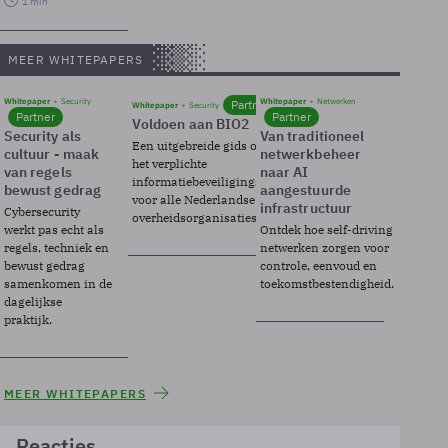
1 min
MEER WHITEPAPERS
Whitepaper
Security
Whitepaper
Netwerken
Partner
Whitepaper
Security
Partner
Partner
Voldoen aan BIO2
Security als
Van traditioneel
Een uitgebreide gids over BIO2,
cultuur - maak
netwerkbeheer
het verplichte
van regels
naar AI
informatiebeveiligingsframework
bewust gedrag
aangestuurde
voor alle Nederlandse
infrastructuur
Cybersecurity
overheidsorganisaties.
werkt pas echt als
Ontdek hoe self-driving
regels, techniek en
netwerken zorgen voor
bewust gedrag
controle, eenvoud en
samenkomen in de
toekomstbestendigheid.
dagelijkse
praktijk.
MEER WHITEPAPERS
Reacties