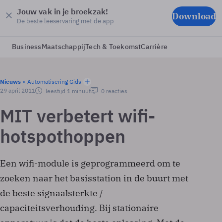
Jouw vak in je broekzak!
Download
De beste leeservaring met de app
Business
Maatschappij
Tech & Toekomst
Carrière
Nieuws
Automatisering Gids
29 april 2011
leestijd 1 minuut
0 reacties
MIT verbetert wifi-
hotspothoppen
Een wifi-module is geprogrammeerd om te
zoeken naar het basisstation in de buurt met
de beste signaalsterkte /
capaciteitsverhouding. Bij stationaire