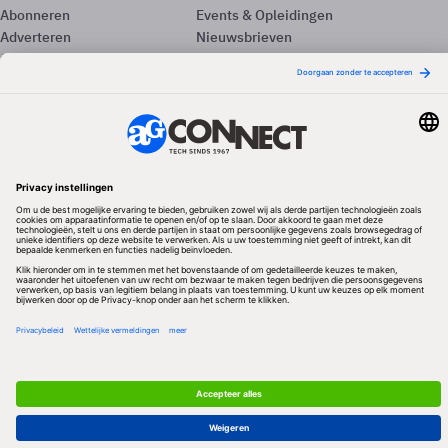
Abonneren
Events & Opleidingen
Adverteren
Nieuwsbrieven
Contact
Vacatures
Colofon
Whitepapers
Onze app
Privacyinstellingen
Volg ons
Redactionele partner
Algemene Voorwaarden & Copyrights
Privacy & Cookies