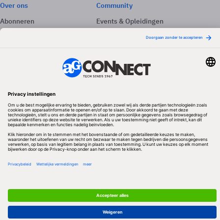
Over ons
Community
Abonneren
Events & Opleidingen
Adverteren
Nieuwsbrieven
Contact
Vacatures
Colofon
Whitepapers
Onze app
Privacyinstellingen
Volg ons
Redactionele partner
Algemene Voorwaarden & Copyrights
Privacy & Cookies