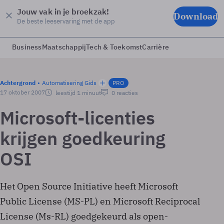
Jouw vak in je broekzak!
Download
De beste leeservaring met de app
Business
Maatschappij
Tech & Toekomst
Carrière
Achtergrond
Automatisering Gids
PRO
17 oktober 2007
leestijd 1 minuut
0 reacties
Microsoft-licenties
krijgen goedkeuring
OSI
Het Open Source Initiative heeft Microsoft
Public License (MS-PL) en Microsoft Reciprocal
License (Ms-RL) goedgekeurd als open-