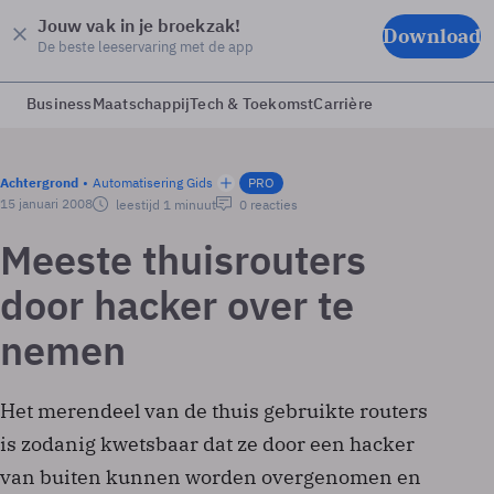
Jouw vak in je broekzak!
Download
De beste leeservaring met de app
Business
Maatschappij
Tech & Toekomst
Carrière
Achtergrond
Automatisering Gids
PRO
15 januari 2008
leestijd 1 minuut
0 reacties
Meeste thuisrouters
door hacker over te
nemen
Het merendeel van de thuis gebruikte routers
is zodanig kwetsbaar dat ze door een hacker
van buiten kunnen worden overgenomen en