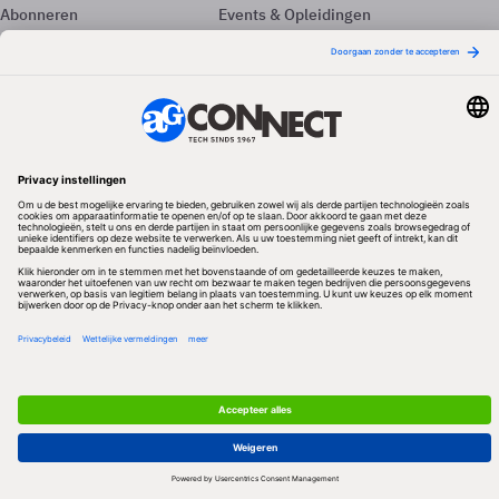
Abonneren
Events & Opleidingen
Adverteren
Nieuwsbrieven
Contact
Vacatures
Colofon
Whitepapers
Onze app
Privacyinstellingen
Volg ons
Redactionele partner
Algemene Voorwaarden & Copyrights
Privacy & Cookies