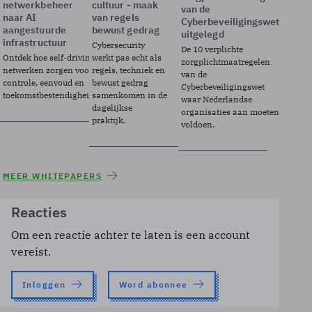
netwerkbeheer
cultuur - maak
van de
naar AI
van regels
Cyberbeveiligingswet
aangestuurde
bewust gedrag
uitgelegd
infrastructuur
Cybersecurity
De 10 verplichte
Ontdek hoe self-driving
werkt pas echt als
zorgplichtmaatregelen
netwerken zorgen voor
regels, techniek en
van de
controle, eenvoud en
bewust gedrag
Cyberbeveiligingswet
toekomstbestendigheid.
samenkomen in de
waar Nederlandse
dagelijkse
organisaties aan moeten
praktijk.
voldoen.
MEER WHITEPAPERS
Reacties
Om een reactie achter te laten is een account
vereist.
Inloggen
Word abonnee