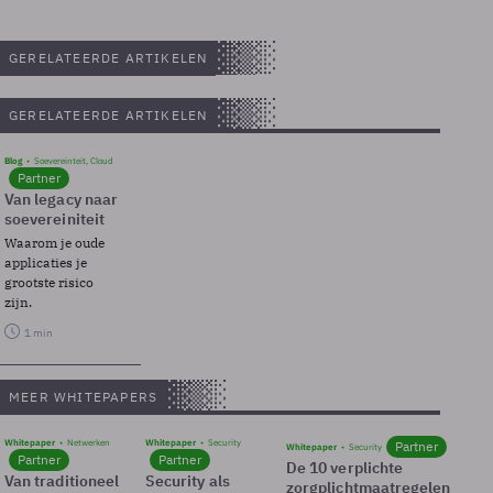
GERELATEERDE ARTIKELEN
GERELATEERDE ARTIKELEN
Blog
Soevereinteit, Cloud
Partner
Van legacy naar
soevereiniteit
Waarom je oude
applicaties je
grootste risico
zijn.
1 min
MEER WHITEPAPERS
Whitepaper
Netwerken
Whitepaper
Security
Partner
Whitepaper
Security
Partner
Partner
De 10 verplichte
Van traditioneel
Security als
zorgplichtmaatregelen