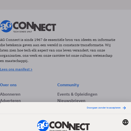
AG Connect is sinds 1967 de essentiële bron van ideeën en informatie
die betekenis geven aan een wereld in constante transformatie. Wij
laten zien hoe tech elk aspect van ons leven verandert, van onze
organisaties, ons werk en onze carrière tot onze cultuur, wetenschap
en maatschappij.
Lees ons manifest >
Over ons
Community
Abonneren
Events & Opleidingen
Adverteren
Nieuwsbrieven
Contact
Vacatures
Colofon
Whitepapers
Onze app
Privacyinstellingen