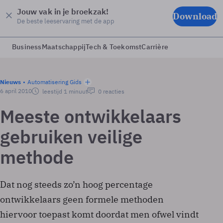
Jouw vak in je broekzak!
Download
De beste leeservaring met de app
Business
Maatschappij
Tech & Toekomst
Carrière
Nieuws
Automatisering Gids
6 april 2010
leestijd 1 minuut
0 reacties
Meeste ontwikkelaars
gebruiken veilige
methode
Dat nog steeds zo’n hoog percentage
ontwikkelaars geen formele methoden
hiervoor toepast komt doordat men ofwel vindt