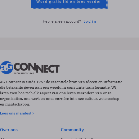
Word gratis lid en lees verder
Heb je al een account?
Log in
AG Connect is sinds 1967 de essentiële bron van ideeën en informatie
die betekenis geven aan een wereld in constante transformatie. Wij
laten zien hoe tech elk aspect van ons leven verandert, van onze
organisaties, ons werk en onze carrière tot onze cultuur, wetenschap
en maatschappij.
Lees ons manifest >
Over ons
Community