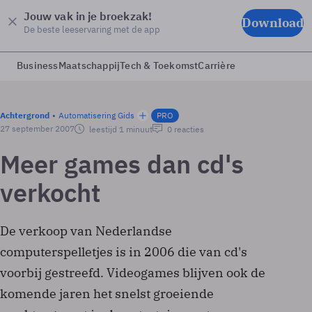
Jouw vak in je broekzak!
Download
De beste leeservaring met de app
Business
Maatschappij
Tech & Toekomst
Carrière
Achtergrond
Automatisering Gids
PRO
27 september 2007
leestijd 1 minuut
0 reacties
Meer games dan cd's
verkocht
De verkoop van Nederlandse
computerspelletjes is in 2006 die van cd's
voorbij gestreefd. Videogames blijven ook de
komende jaren het snelst groeiende