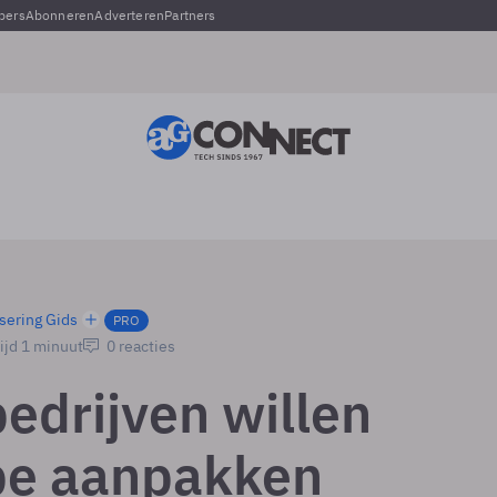
pers
Abonneren
Adverteren
Partners
sering Gids
PRO
ijd 1 minuut
0 reacties
edrijven willen
be aanpakken