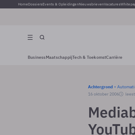
Home
Dossiers
Events & Opleidingen
Nieuwsbrieven
Vacatures
Whitepa
Business
Maatschappij
Tech & Toekomst
Carrière
Achtergrond
Automati
16 oktober 2006
leest
Mediab
YouTu