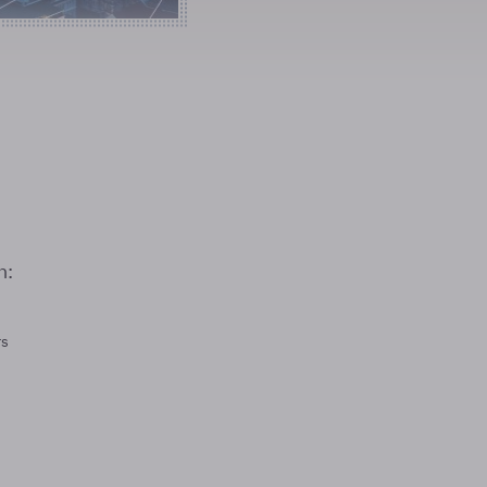
n:
rs