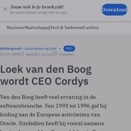
Jouw vak in je broekzak!
Download
De beste leeservaring met de app
Business
Maatschappij
Tech & Toekomst
Carrière
Achtergrond
Automatisering Gids
PRO
13 juni 2006
leestijd 1 minuut
0 reacties
Loek van den Boog
wordt CEO Cordys
Van den Boog heeft veel ervaring in de
softwarebranche. Van 1993 tot 1996 gaf hij
leiding aan de Europese activiteiten van
Oracle. Sindsdien heeft hij vooral namens