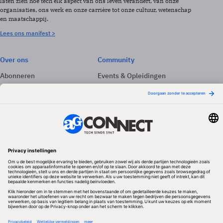
laten zien hoe tech elk aspect van ons leven verandert, van onze
organisaties, ons werk en onze carrière tot onze cultuur, wetenschap
en maatschappij.
Lees ons manifest >
Over ons
Community
Abonneren
Events & Opleidingen
Adverteren
Nieuwsbrieven
Contact
Vacatures
Colofon
Whitepapers
Onze app
Privacyinstellingen
Volg ons
Redactionele partner