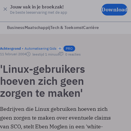
Jouw vak in je broekzak!
Download
De beste leeservaring met de app
Business
Maatschappij
Tech & Toekomst
Carrière
Achtergrond
Automatisering Gids
PRO
11 februari 2004
leestijd 1 minuut
0 reacties
'Linux-gebruikers
hoeven zich geen
zorgen te maken'
Bedrijven die Linux gebruiken hoeven zich
geen zorgen te maken over eventuele claims
van SCO, stelt Eben Moglen in een 'white-