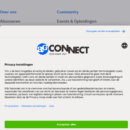
Over ons
Community
Abonneren
Events & Opleidingen
Adverteren
Nieuwsbrieven
Contact
Vacatures
Colofon
Whitepapers
Onze app
Privacyinstellingen
Volg ons
Redactionele partner
Algemene Voorwaarden & Copyrights
Privacy & Cookies