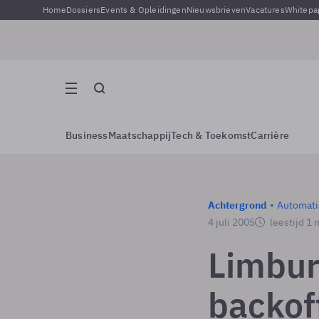
Home
Dossiers
Events & Opleidingen
Nieuwsbrieven
Vacatures
Whitepa
Business
Maatschappij
Tech & Toekomst
Carrière
Achtergrond
Automati
4 juli 2005
leestijd 1 
Limbur
backoff