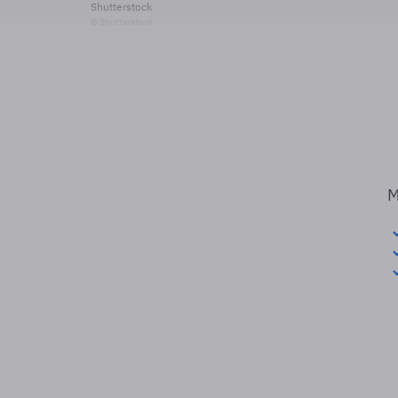
Shutterstock
© Shutterstock
M