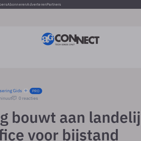
pers
Abonneren
Adverteren
Partners
sering Gids
PRO
minuut
0 reacties
g bouwt aan landeli
ice voor bijstand