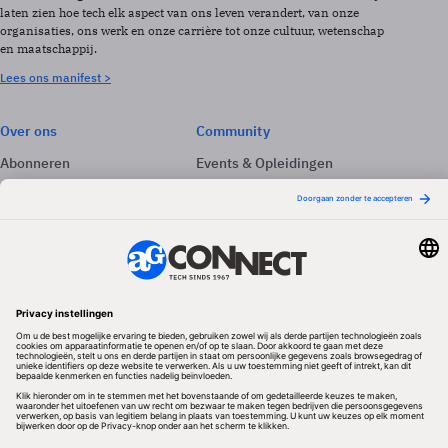
laten zien hoe tech elk aspect van ons leven verandert, van onze
organisaties, ons werk en onze carrière tot onze cultuur, wetenschap
en maatschappij.
Lees ons manifest >
Over ons
Community
Abonneren
Events & Opleidingen
Adverteren
Nieuwsbrieven
Contact
Vacatures
Colofon
Whitepapers
Onze app
Privacyinstellingen
Volg ons
Redactionele partner