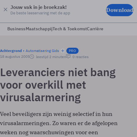
Jouw vak in je broekzak!
Download
De beste leeservaring met de app
Business
Maatschappij
Tech & Toekomst
Carrière
Achtergrond
Automatisering Gids
PRO
18 augustus 2005
leestijd 2 minuten
0 reacties
Leveranciers niet bang
voor overkill met
virusalarmering
Veel beveiligers zijn weinig selectief in hun
virusalarmeringen. Zo waren er de afgelopen
weken nog waarschuwingen voor een