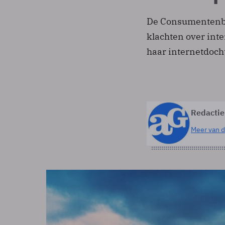
De Consumentenbo
klachten over int
haar internetdocht
Redactie
Meer van d