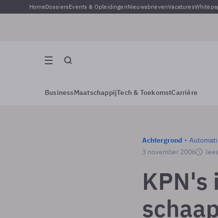
Home
Dossiers
Events & Opleidingen
Nieuwsbrieven
Vacatures
Whitepa
Business
Maatschappij
Tech & Toekomst
Carrière
Achtergrond
Automati
3 november 2006
lees
KPN's 
schaap