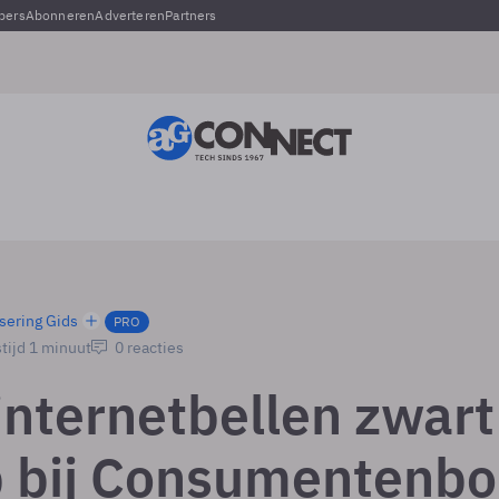
pers
Abonneren
Adverteren
Partners
sering Gids
PRO
tijd 1 minuut
0 reacties
internetbellen zwart
 bij Consumentenb