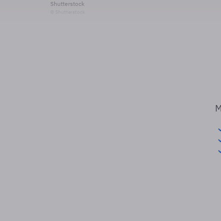
Shutterstock
© Shutterstock
M