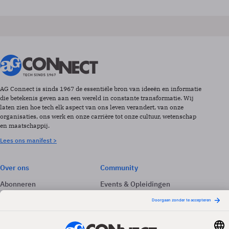
AG Connect is sinds 1967 de essentiële bron van ideeën en informatie
die betekenis geven aan een wereld in constante transformatie. Wij
laten zien hoe tech elk aspect van ons leven verandert, van onze
organisaties, ons werk en onze carrière tot onze cultuur, wetenschap
en maatschappij.
Lees ons manifest >
Over ons
Community
Abonneren
Events & Opleidingen
Adverteren
Nieuwsbrieven
Contact
Vacatures
Colofon
Whitepapers