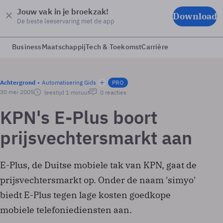
Jouw vak in je broekzak!
Download
De beste leeservaring met de app
Business
Maatschappij
Tech & Toekomst
Carrière
Achtergrond
Automatisering Gids
PRO
30 mei 2005
leestijd 1 minuut
0 reacties
KPN's E-Plus boort
prijsvechtersmarkt aan
E-Plus, de Duitse mobiele tak van KPN, gaat de
prijsvechtersmarkt op. Onder de naam 'simyo'
biedt E-Plus tegen lage kosten goedkope
mobiele telefoniediensten aan.