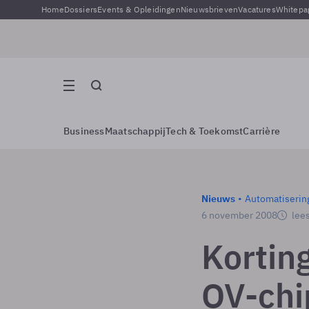
Home
Dossiers
Events & Opleidingen
Nieuwsbrieven
Vacatures
Whitepa
Business
Maatschappij
Tech & Toekomst
Carrière
Nieuws
Automatiserin
6 november 2008
lees
Korting
OV-chi