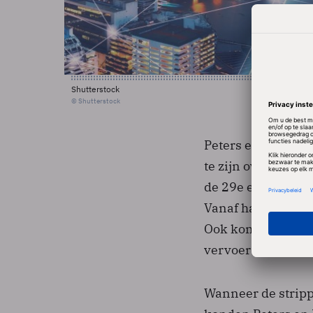
Shutterstock
© Shutterstock
Peters en wethoud
te zijn over de af
de 29e een grote 
Vanaf half januari
Ook komen er extr
vervoerder extra p
Wanneer de stripp