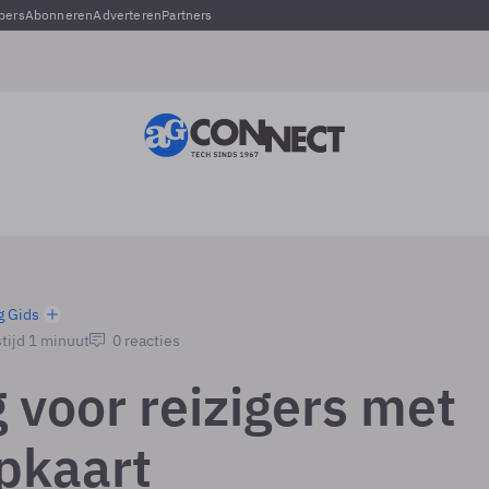
pers
Abonneren
Adverteren
Partners
g Gids
tijd 1 minuut
0 reacties
 voor reizigers met
pkaart