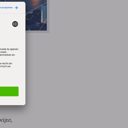
ouwen
n voor
gen.
oten.
t de
ijnt,