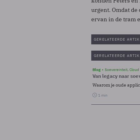
konden Peters en 
urgent. Omdat de o
ervan in de tram 
GERELATEERDE ARTIK
GERELATEERDE ARTIK
Blog
Soevereinteit, Cloud
Van legacy naar soev
Waarom je oude applicat
1 min