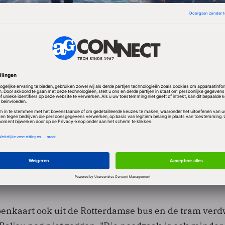
er Jeannette Baljeu (Vervoer) lieten weten vol vertr
schaffing van de strippenkaart. RET begint in de weke
campagne om de reizigers te wijzen op de veranderin
 zullen stapsgewijs steeds meer poortjes worden gesl
a verkoop- en informatiepunten op de stations en ze
ersoneel in bij de poortjes.
enkaart ook uit de Rotterdamse bus en de tram verdw