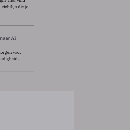
ijn? Hier vind
richtlijn die je
 naar AI
zorgen voor
endigheid.