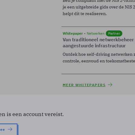
Ben je compliant met de NIS 2-richtl
je een uitgebreide gids over de NIS 2-
helpt dit te realiseren.
Whitepaper
Netwerken
Partner
Van traditioneel netwerkbeheer
aangestuurde infrastructuur
Ontdek hoe self-driving netwerken 
controle, eenvoud en toekomstbest
MEER WHITEPAPERS
en is een account vereist.
nee