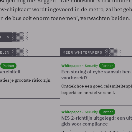
Baljeu nog niet zeggen. "Die noodzaak is ook minder
v-chipkaart wordt ingevoerd in de metro, zal het ge
en de bus ook enorm toenemen", verwachten beiden.
ELEN
ELEN
MEER WHITEPAPERS
Partner
Whitepaper
Security
Partner
ereiniteit
Een storing of cyberaanval: ben 
voorbereid?
ies je grootste risico zijn.
Ontdek hoe een goed calamiteitenp
beperkt en herstel versnelt.
Whitepaper
Security
Partner
NIS 2-richtlijn uitgelegd: een u
gids voor compliance