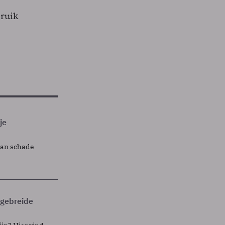
bruik
je
lan schade
itgebreide