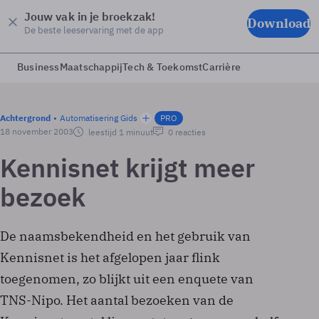
Jouw vak in je broekzak!
Download
De beste leeservaring met de app
Business
Maatschappij
Tech & Toekomst
Carrière
Achtergrond
Automatisering Gids
PRO
18 november 2003
leestijd 1 minuut
0 reacties
Kennisnet krijgt meer
bezoek
De naamsbekendheid en het gebruik van
Kennisnet is het afgelopen jaar flink
toegenomen, zo blijkt uit een enquete van
TNS-Nipo. Het aantal bezoeken van de