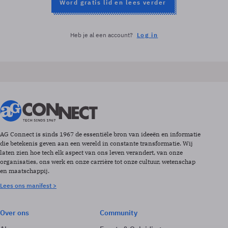
Word gratis lid en lees verder
Heb je al een account?
Log in
AG Connect is sinds 1967 de essentiële bron van ideeën en informatie
die betekenis geven aan een wereld in constante transformatie. Wij
laten zien hoe tech elk aspect van ons leven verandert, van onze
organisaties, ons werk en onze carrière tot onze cultuur, wetenschap
en maatschappij.
Lees ons manifest >
Over ons
Community