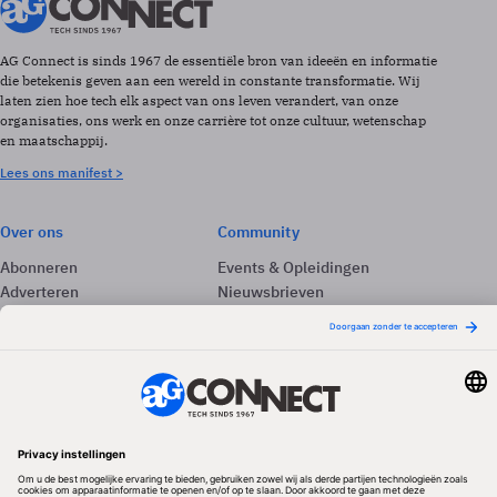
AG Connect is sinds 1967 de essentiële bron van ideeën en informatie
die betekenis geven aan een wereld in constante transformatie. Wij
laten zien hoe tech elk aspect van ons leven verandert, van onze
organisaties, ons werk en onze carrière tot onze cultuur, wetenschap
en maatschappij.
Lees ons manifest >
Over ons
Community
Abonneren
Events & Opleidingen
Adverteren
Nieuwsbrieven
Contact
Vacatures
Colofon
Whitepapers
Onze app
Privacyinstellingen
Volg ons