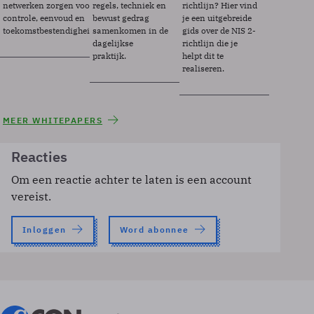
netwerken zorgen voor
regels, techniek en
richtlijn? Hier vind
controle, eenvoud en
bewust gedrag
je een uitgebreide
toekomstbestendigheid.
samenkomen in de
gids over de NIS 2-
dagelijkse
richtlijn die je
praktijk.
helpt dit te
realiseren.
MEER WHITEPAPERS
Reacties
Om een reactie achter te laten is een account
vereist.
Inloggen
Word abonnee