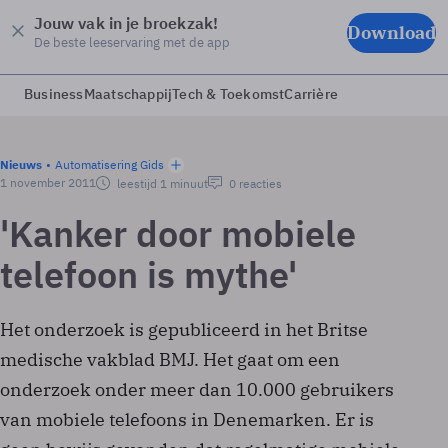
Jouw vak in je broekzak!
Download
De beste leeservaring met de app
Business
Maatschappij
Tech & Toekomst
Carrière
Nieuws
Automatisering Gids
1 november 2011
leestijd 1 minuut
0 reacties
'Kanker door mobiele
telefoon is mythe'
Het onderzoek is gepubliceerd in het Britse
medische vakblad BMJ. Het gaat om een
onderzoek onder meer dan 10.000 gebruikers
van mobiele telefoons in Denemarken. Er is