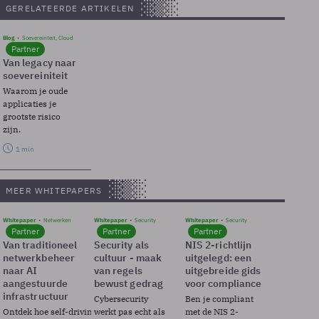
GERELATEERDE ARTIKELEN
Blog
Soevereinteit, Cloud
Partner
Van legacy naar
soevereiniteit
Waarom je oude
applicaties je
grootste risico
zijn.
1 min
MEER WHITEPAPERS
Whitepaper
Netwerken
Whitepaper
Security
Whitepaper
Security
Partner
Partner
Partner
Van traditioneel
Security als
NIS 2-richtlijn
netwerkbeheer
cultuur - maak
uitgelegd: een
naar AI
van regels
uitgebreide gids
aangestuurde
bewust gedrag
voor compliance
infrastructuur
Cybersecurity
Ben je compliant
Ontdek hoe self-driving
werkt pas echt als
met de NIS 2-