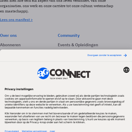
laten zien hoe tech elk aspect van ons leven verandert, van onze
organisaties, ons werk en onze carrière tot onze cultuur, wetenschap
en maatschappij.
Lees ons manifest >
Over ons
Community
Abonneren
Events & Opleidingen
Adverteren
Nieuwsbrieven
Contact
Vacatures
Colofon
Whitepapers
Onze app
Privacyinstellingen
Volg ons
Redactionele partner