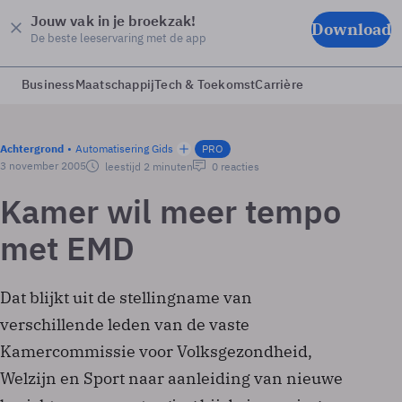
Jouw vak in je broekzak!
Download
De beste leeservaring met de app
Business
Maatschappij
Tech & Toekomst
Carrière
Achtergrond
Automatisering Gids
PRO
3 november 2005
leestijd 2 minuten
0 reacties
Kamer wil meer tempo
met EMD
Dat blijkt uit de stellingname van
verschillende leden van de vaste
Kamercommissie voor Volksgezondheid,
Welzijn en Sport naar aanleiding van nieuwe