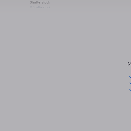
Shutterstock
© Shutterstock
M