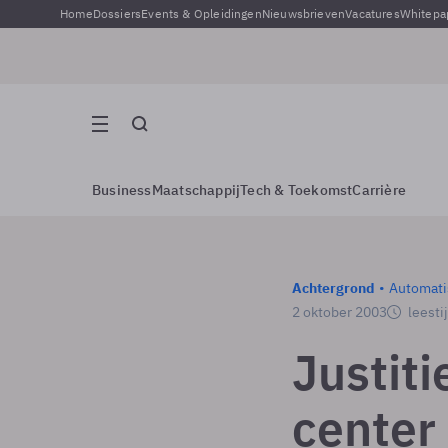
Home
Dossiers
Events & Opleidingen
Nieuwsbrieven
Vacatures
Whitepa
Business
Maatschappij
Tech & Toekomst
Carrière
Achtergrond
Automati
2 oktober 2003
leesti
Justiti
center