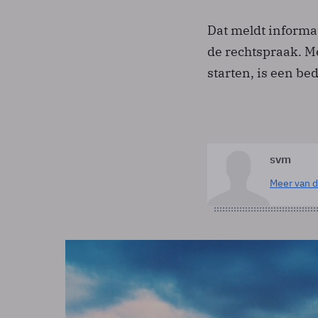
Dat meldt inform
de rechtspraak. Me
starten, is een b
svm
Meer van d