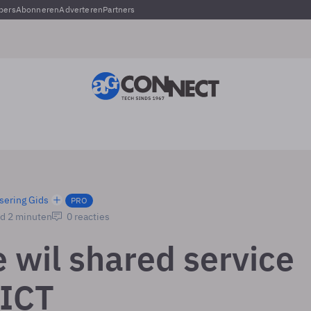
pers
Abonneren
Adverteren
Partners
sering Gids
PRO
jd 2 minuten
0 reacties
e wil shared service
 ICT