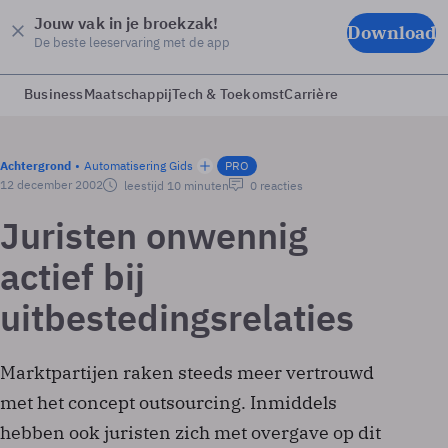
Jouw vak in je broekzak!
Download
De beste leeservaring met de app
Business
Maatschappij
Tech & Toekomst
Carrière
Achtergrond
Automatisering Gids
PRO
12 december 2002
leestijd 10 minuten
0 reacties
Juristen onwennig
actief bij
uitbestedingsrelaties
Marktpartijen raken steeds meer vertrouwd
met het concept outsourcing. Inmiddels
hebben ook juristen zich met overgave op dit