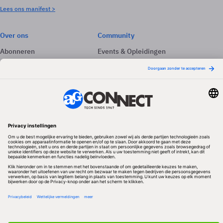
Lees ons manifest >
Over ons
Community
Abonneren
Events & Opleidingen
Adverteren
Nieuwsbrieven
Contact
Vacatures
Colofon
Whitepapers
Onze app
Privacyinstellingen
Volg ons
Redactionele partner
Algemene Voorwaarden & Copyrights