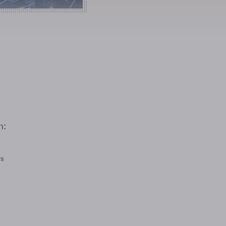
n:
rs