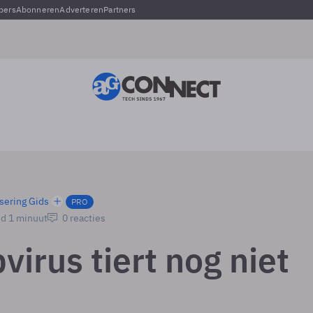
pers
Abonneren
Adverteren
Partners
sering Gids
PRO
jd 1 minuut
0 reacties
irus tiert nog niet