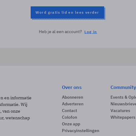
Word gratis lid en lees verder
Heb je al een account?
Log in
Over ons
Community
Abonneren
Events & Opl
ën en informatie
Adverteren
Nieuwsbriev
sformatie. Wij
Contact
Vacatures
t, van onze
Colofon
Whitepapers
uur, wetenschap
Onze app
Privacyinstellingen