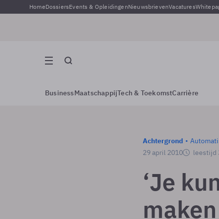
Home
Dossiers
Events & Opleidingen
Nieuwsbrieven
Vacatures
Whitepa
Business
Maatschappij
Tech & Toekomst
Carrière
Achtergrond
Automati
29 april 2010
leestijd
‘Je kun
maken a