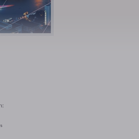
n:
rs