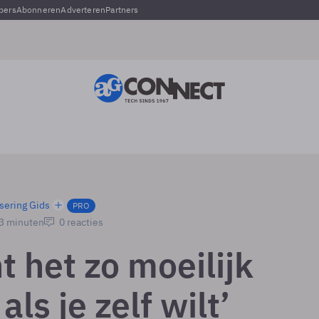
pers
Abonneren
Adverteren
Partners
sering Gids
PRO
 3 minuten
0 reacties
t het zo moeilijk
ls je zelf wilt’