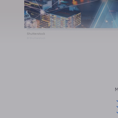
Shutterstock
© Shutterstock
M