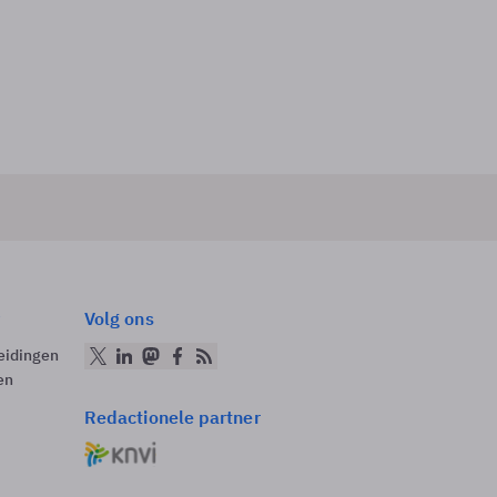
Volg ons
eidingen
en
Redactionele partner