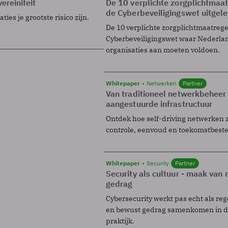
ereiniteit
De 10 verplichte zorgplichtmaa
de Cyberbeveiligingswet uitgel
ies je grootste risico zijn.
De 10 verplichte zorgplichtmaatreg
Cyberbeveiligingswet waar Nederla
organisaties aan moeten voldoen.
Whitepaper
Netwerken
Partner
Van traditioneel netwerkbeheer
aangestuurde infrastructuur
Ontdek hoe self-driving netwerken 
controle, eenvoud en toekomstbest
Whitepaper
Security
Partner
Security als cultuur - maak van
gedrag
Cybersecurity werkt pas echt als reg
en bewust gedrag samenkomen in de
praktijk.