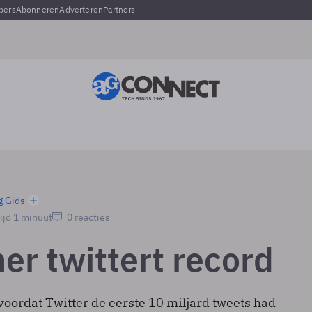
pers
Abonneren
Adverteren
Partners
g Gids
ijd 1 minuut
0 reacties
er twittert record
voordat Twitter de eerste 10 miljard tweets had