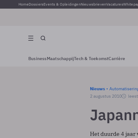
Home
Dossiers
Events & Opleidingen
Nieuwsbrieven
Vacatures
Whitepa
Business
Maatschappij
Tech & Toekomst
Carrière
Nieuws
Automatiserin
2 augustus 2010
leest
Japann
Het duurde 4 jaar 