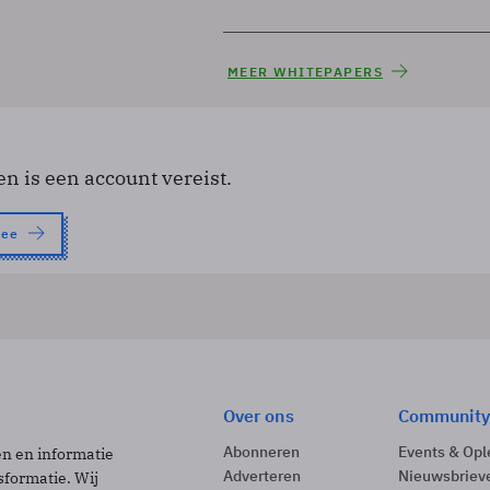
MEER WHITEPAPERS
en is een account vereist.
nee
Over ons
Community
Abonneren
Events & Opl
ën en informatie
Adverteren
Nieuwsbriev
sformatie. Wij