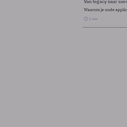
Van legacy naar soev
Waarom je oude applicat
1 min