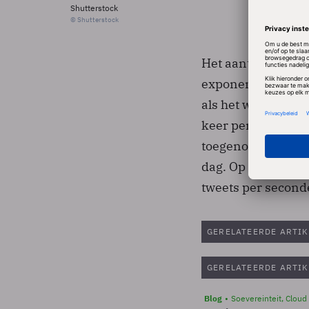
Shutterstock
© Shutterstock
Het aantal tweets p
exponentiële curve
als het ware. Volg
keer per dag een t
toegenomen tot 300
dag. Op dit moment
tweets per second
GERELATEERDE ARTIK
GERELATEERDE ARTIK
Blog
Soevereinteit, Cloud