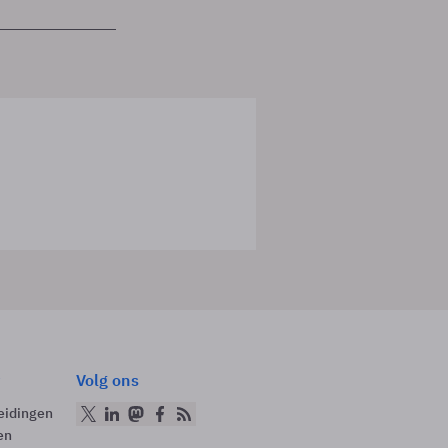
Volg ons
eidingen
en