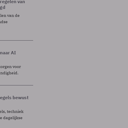
tregelen van
egd
elen van de
ndse
 naar AI
zorgen voor
endigheid.
 regels bewust
els, techniek
 dagelijkse