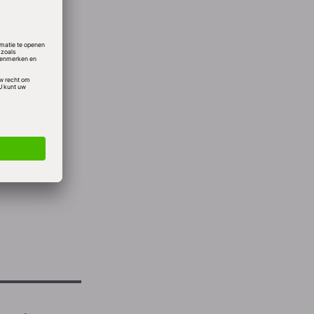
deert
5000
oen per
jn 600