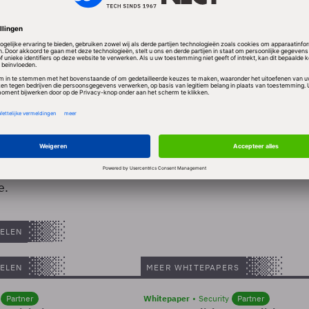
er dag, uitgezet in een grafiek, ziet eruit als een
. Populair gezegd: het aantal twitterberichten explo
ens het Twitter Analytics Team werd er in 2007 zo’n 
witterbericht verstuurd. Een jaar later was dat al
.000 stuks per dag, vorig jaar waren het er 2,5 milj
 staat de teller al bijna op 50 miljoen per dag. Dat zi
e.
ELEN
ELEN
MEER WHITEPAPERS
Partner
Whitepaper
Security
Partner