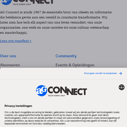
AG Connect is sinds 1967 de essentiële bron van ideeën en informatie
die betekenis geven aan een wereld in constante transformatie. Wij
laten zien hoe tech elk aspect van ons leven verandert, van onze
organisaties, ons werk en onze carrière tot onze cultuur, wetenschap
en maatschappij.
Lees ons manifest >
Over ons
Community
Abonneren
Events & Opleidingen
Adverteren
Nieuwsbrieven
Contact
Vacatures
Colofon
Whitepapers
Onze app
Privacyinstellingen
Volg ons