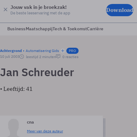
Jouw vak in je broekzak!
Download
De beste leeservaring met de app
Business
Maatschappij
Tech & Toekomst
Carrière
Achtergrond
Automatisering Gids
PRO
10 juli 2003
leestijd 2 minuten
0 reacties
Jan Schreuder
• Leeftijd: 41
cna
Meer van deze auteur