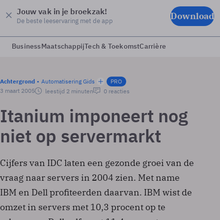
Jouw vak in je broekzak!
Download
De beste leeservaring met de app
Business
Maatschappij
Tech & Toekomst
Carrière
Achtergrond
Automatisering Gids
PRO
3 maart 2005
leestijd 2 minuten
0 reacties
Itanium imponeert nog
niet op servermarkt
Cijfers van IDC laten een gezonde groei van de
vraag naar servers in 2004 zien. Met name
IBM en Dell profiteerden daarvan. IBM wist de
omzet in servers met 10,3 procent op te