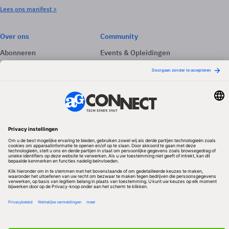
Lees ons manifest >
Over ons
Community
Abonneren
Events & Opleidingen
Adverteren
Nieuwsbrieven
Contact
Vacatures
Colofon
Whitepapers
Onze app
Privacyinstellingen
Volg ons
Redactionele partner
Algemene Voorwaarden & Copyrights