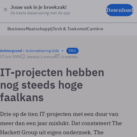
Jouw vak in je broekzak!
Download
De beste leeservaring met de app
Business
Maatschappij
Tech & Toekomst
Carrière
Achtergrond
Automatisering Gids
PRO
17 juni 2003
leestijd 1 minuut
0 reacties
IT-projecten hebben
nog steeds hoge
faalkans
Drie op de tien IT-projecten met een duur van
meer dan een jaar mislukt. Dat constateert The
Hackett Group uit eigen onderzoek. The