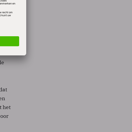
tingen
in het
t
lingen
n dit
e
ven te
de
dat
een
t het
voor