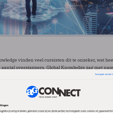
wledge vinden veel cursisten dit te onzeker, wat hee
nk aantal overstappers. Global Knowledge zag met nam
in Amsterdam, Zoetermeer en Nieuwegein hierdoor st
ws Server 2008 R2 en Exchange 2010, maar ook an
en als Sharepoint Server staan meer in de belangste