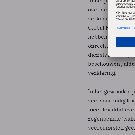
In het persberich
over de dienstverl
verkeerde keelgat
Global Knowledge 
hebben wij onrech
onrechtmatig hand
dienstverlening v
beschouwen’, aldu
verklaring.
In het gewraakte 
veel voormalig kl
meer kwalitatieve 
zogenoemde 'walk
veel cursisten gee