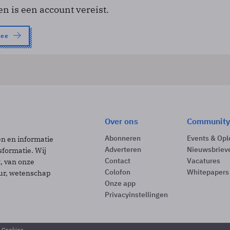
en is een account vereist.
nee
Over ons
Community
Abonneren
Events & Opl
ën en informatie
Adverteren
Nieuwsbriev
sformatie. Wij
Contact
Vacatures
t, van onze
Colofon
Whitepapers
uur, wetenschap
Onze app
Privacyinstellingen
& Cookies