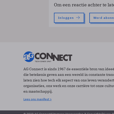
Om een reactie achter te lat
Inloggen
Word abon
AG Connect is sinds 1967 de essentiële bron van idee
die betekenis geven aan een wereld in constante tran
laten zien hoe tech elk aspect van ons leven verander
organisaties, ons werk en onze carrière tot onze cult
en maatschappij.
Lees ons manifest >
© 2023 AG Connect
Algemene Voorwaarden & Copyrights
Privacy 