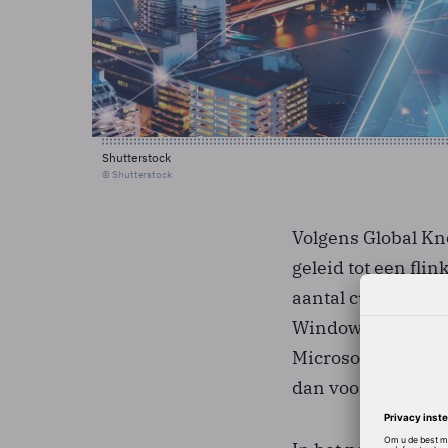
Shutterstock
© Shutterstock
Volgens Global Kno
geleid tot een fli
aantal cursisten 
Windows 7, Windo
Microsoft-training
dan voorheen.