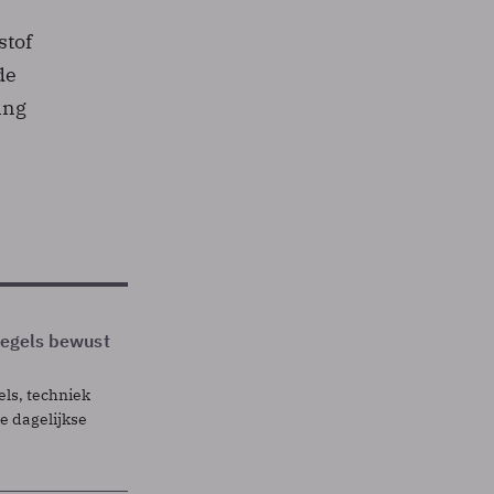
stof
de
ing
 regels bewust
els, techniek
 dagelijkse