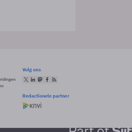
Volg ons
eidingen
en
Redactionele partner