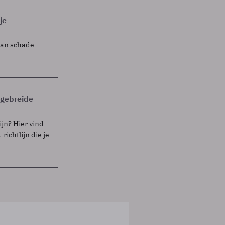
je
lan schade
itgebreide
ijn? Hier vind
richtlijn die je