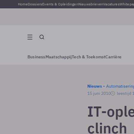
Home
Dossiers
Events & Opleidingen
Nieuwsbrieven
Vacatures
Whitepa
Business
Maatschappij
Tech & Toekomst
Carrière
Nieuws
Automatiserin
15 juni 2010
leestijd 
IT-ople
clinch