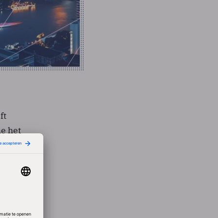
ft
e het
ijgen.
dere
lling