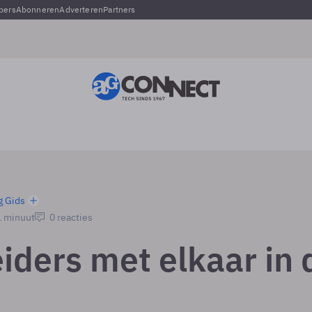
pers
Abonneren
Adverteren
Partners
g Gids
1 minuut
0 reacties
iders met elkaar in 