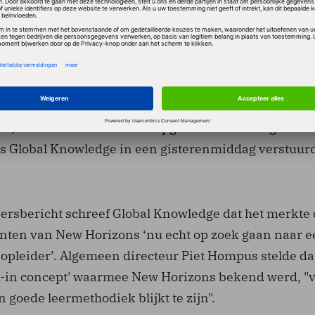
t deed Global Knowledge een aantal suggestieve uitla
ening van New Horizons. Dat schoot de ICT-opleider 
 waarna deze naar de rechter stapte. Die bepaalde da
moest rectificeren: ‘Door het doen van deze medede
tmatig jegens New Horizons gehandeld. Wij betreure
elen en verzoeken u hetgeen wij ten aanzien van (d
an) New Horizons hebben opgemerkt als niet geschre
s Global Knowledge in een gisterenmiddag verstuur
persbericht schreef Global Knowledge dat het merkte 
anten van New Horizons ‘nu echt op zoek gaan naar 
opleider’. Algemeen directeur Piet Hompus stelde da
-in concept' waarmee New Horizons bekend werd, "
n goede leermethodiek blijkt te zijn".