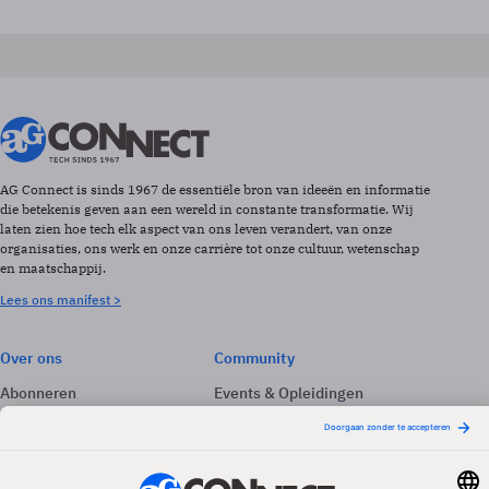
AG Connect is sinds 1967 de essentiële bron van ideeën en informatie
die betekenis geven aan een wereld in constante transformatie. Wij
laten zien hoe tech elk aspect van ons leven verandert, van onze
organisaties, ons werk en onze carrière tot onze cultuur, wetenschap
en maatschappij.
Lees ons manifest >
Over ons
Community
Abonneren
Events & Opleidingen
Adverteren
Nieuwsbrieven
Contact
Vacatures
Colofon
Whitepapers