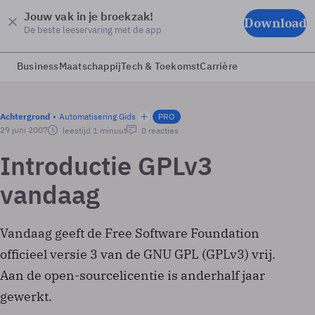
Jouw vak in je broekzak!
Download
De beste leeservaring met de app
Business
Maatschappij
Tech & Toekomst
Carrière
Achtergrond
Automatisering Gids
PRO
29 juni 2007
leestijd 1 minuut
0 reacties
Introductie GPLv3
vandaag
Vandaag geeft de Free Software Foundation
officieel versie 3 van de GNU GPL (GPLv3) vrij.
Aan de open-sourcelicentie is anderhalf jaar
gewerkt.