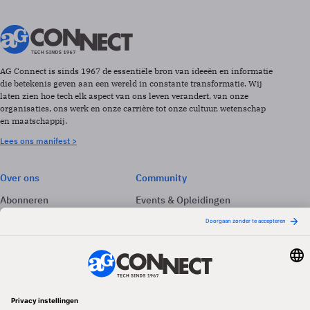
AG Connect is sinds 1967 de essentiële bron van ideeën en informatie
die betekenis geven aan een wereld in constante transformatie. Wij
laten zien hoe tech elk aspect van ons leven verandert, van onze
organisaties, ons werk en onze carrière tot onze cultuur, wetenschap
en maatschappij.
Lees ons manifest >
Over ons
Community
Abonneren
Events & Opleidingen
Adverteren
Nieuwsbrieven
Contact
Vacatures
Colofon
Whitepapers
Onze app
Privacyinstellingen
Volg ons