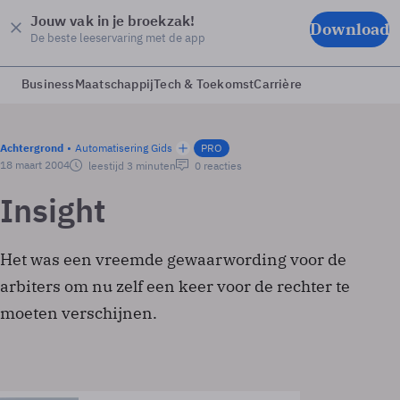
Jouw vak in je broekzak!
Download
De beste leeservaring met de app
Business
Maatschappij
Tech & Toekomst
Carrière
Achtergrond
Automatisering Gids
PRO
18 maart 2004
leestijd 3 minuten
0 reacties
Insight
Het was een vreemde gewaarwording voor de
arbiters om nu zelf een keer voor de rechter te
moeten verschijnen.