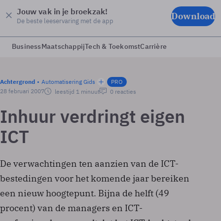
Jouw vak in je broekzak!
Download
De beste leeservaring met de app
Business
Maatschappij
Tech & Toekomst
Carrière
Achtergrond
Automatisering Gids
PRO
28 februari 2007
leestijd 1 minuut
0 reacties
Inhuur verdringt eigen
ICT
De verwachtingen ten aanzien van de ICT-
bestedingen voor het komende jaar bereiken
een nieuw hoogtepunt. Bijna de helft (49
procent) van de managers en ICT-