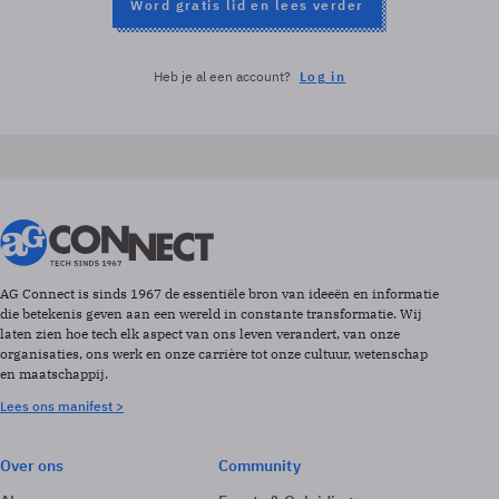
Word gratis lid en lees verder
Heb je al een account?
Log in
AG Connect is sinds 1967 de essentiële bron van ideeën en informatie
die betekenis geven aan een wereld in constante transformatie. Wij
laten zien hoe tech elk aspect van ons leven verandert, van onze
organisaties, ons werk en onze carrière tot onze cultuur, wetenschap
en maatschappij.
Lees ons manifest >
Over ons
Community