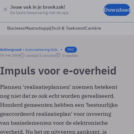
Jouw vak in je broekzak!
Download
De beste leeservaring met de app
Business
Maatschappij
Tech & Toekomst
Carrière
Achtergrond
Automatisering Gids
PRO
30 mei 2008
leestijd 5 minuten
0 reacties
Impuls voor e-overheid
Plannen ‘realisatieplannen’ noemen betekent
nog niet dat ze ook echt worden gerealiseerd.
Honderd gemeenten hebben een ‘bestuurlijke
geaccordeerd realisatieplan’ voor invoering
van basiselementen voor de elektronische
overheid. Nu het op uitvoeren aankomt, is