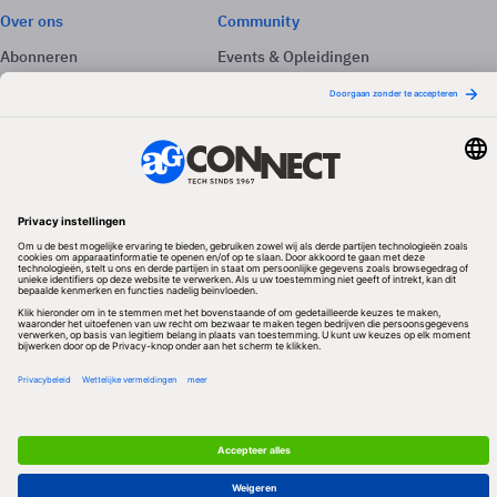
Over ons
Community
Abonneren
Events & Opleidingen
Adverteren
Nieuwsbrieven
Contact
Vacatures
Colofon
Whitepapers
Onze app
Privacyinstellingen
Volg ons
Redactionele partner
Algemene Voorwaarden & Copyrights
Privacy & Cookies