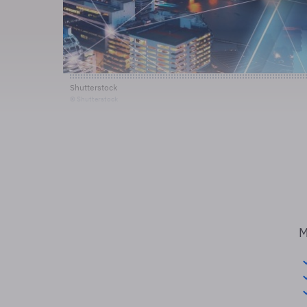
Shutterstock
© Shutterstock
M