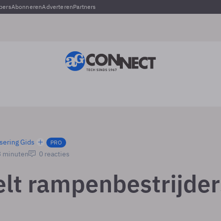
pers
Abonneren
Adverteren
Partners
sering Gids
PRO
3 minuten
0 reacties
elt rampenbestrijder