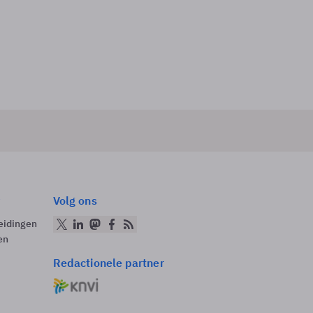
Volg ons
eidingen
en
Redactionele partner