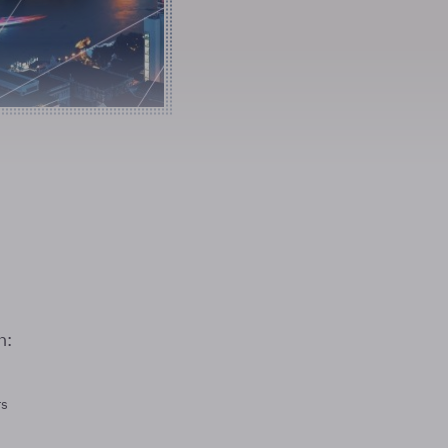
n:
rs