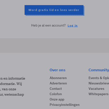
Word gratis lid en lees verder
Heb je al een account?
Log in
Over ons
Community
Abonneren
Events & Opl
ën en informatie
Adverteren
Nieuwsbriev
sformatie. Wij
Contact
Vacatures
t, van onze
Colofon
Whitepapers
uur, wetenschap
Onze app
Privacyinstellingen