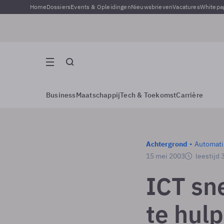
Home
Dossiers
Events & Opleidingen
Nieuwsbrieven
Vacatures
Whitepa
Business
Maatschappij
Tech & Toekomst
Carrière
Achtergrond
Automati
15 mei 2003
leestijd 
ICT sn
te hulp