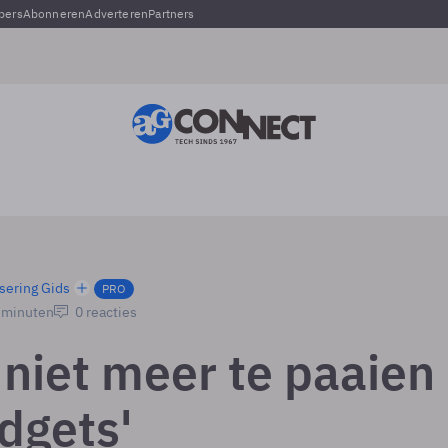
pers
Abonneren
Adverteren
Partners
sering Gids
PRO
2 minuten
0 reacties
 niet meer te paaien
dgets'