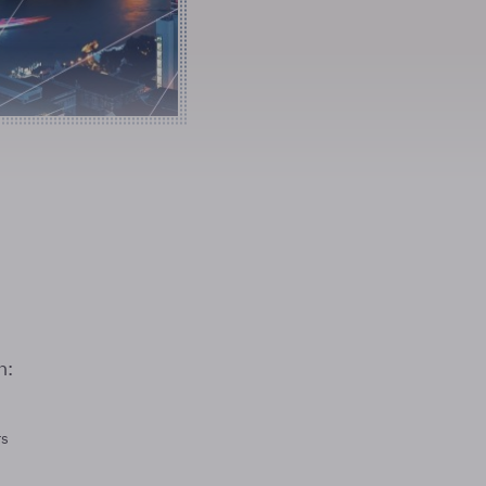
n:
rs