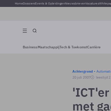
Home
Dossiers
Events & Opleidingen
Nieuwsbrieven
Vacatures
Whitepa
Business
Maatschappij
Tech & Toekomst
Carrière
Achtergrond
Automati
20 juli 2007
leestijd 
'ICT'er
met ga