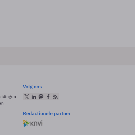
Volg ons
eidingen
en
Redactionele partner