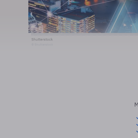
Shutterstock
© Shutterstock
M