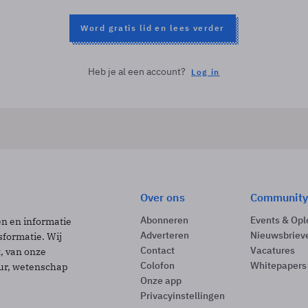
Word gratis lid en lees verder
Heb je al een account?
Log in
Over ons
Community
Abonneren
Events & Opl
ën en informatie
Adverteren
Nieuwsbriev
sformatie. Wij
Contact
Vacatures
t, van onze
Colofon
Whitepapers
uur, wetenschap
Onze app
Privacyinstellingen