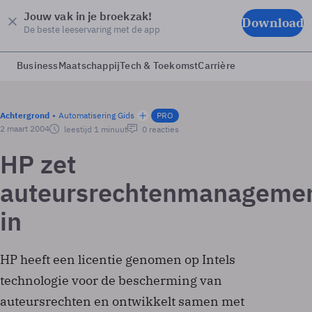
Jouw vak in je broekzak!
Download
De beste leeservaring met de app
Business
Maatschappij
Tech & Toekomst
Carrière
Achtergrond
Automatisering Gids
PRO
2 maart 2004
leestijd 1 minuut
0 reacties
HP zet
auteursrechtenmanageme
in
HP heeft een licentie genomen op Intels
technologie voor de bescherming van
auteursrechten en ontwikkelt samen met