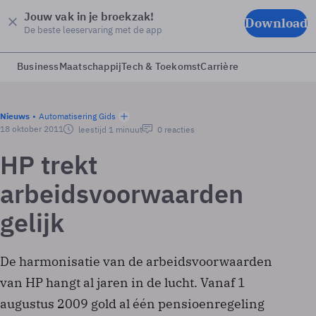
Jouw vak in je broekzak!
Download
De beste leeservaring met de app
Business
Maatschappij
Tech & Toekomst
Carrière
Nieuws
Automatisering Gids
18 oktober 2011
leestijd 1 minuut
0 reacties
HP trekt
arbeidsvoorwaarden
gelijk
De harmonisatie van de arbeidsvoorwaarden
van HP hangt al jaren in de lucht. Vanaf 1
augustus 2009 gold al één pensioenregeling