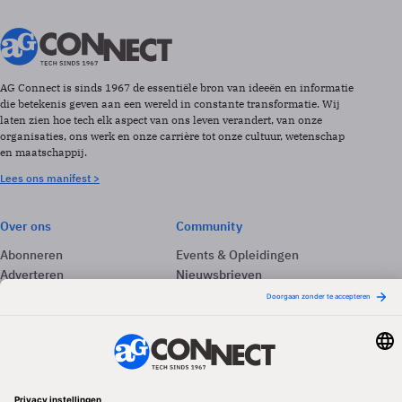
AG Connect is sinds 1967 de essentiële bron van ideeën en informatie
die betekenis geven aan een wereld in constante transformatie. Wij
laten zien hoe tech elk aspect van ons leven verandert, van onze
organisaties, ons werk en onze carrière tot onze cultuur, wetenschap
en maatschappij.
Lees ons manifest >
Over ons
Community
Abonneren
Events & Opleidingen
Adverteren
Nieuwsbrieven
Contact
Vacatures
Colofon
Whitepapers
Onze app
Privacyinstellingen
Volg ons