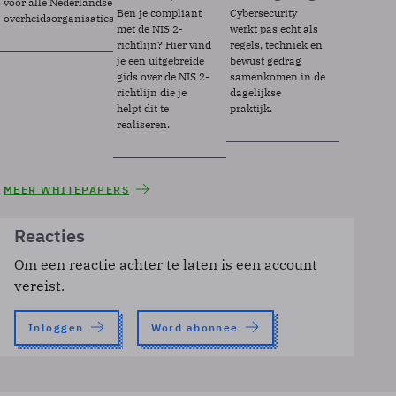
voor alle Nederlandse
Ben je compliant
Cybersecurity
overheidsorganisaties.
met de NIS 2-
werkt pas echt als
richtlijn? Hier vind
regels, techniek en
je een uitgebreide
bewust gedrag
gids over de NIS 2-
samenkomen in de
richtlijn die je
dagelijkse
helpt dit te
praktijk.
realiseren.
MEER WHITEPAPERS
Reacties
Om een reactie achter te laten is een account
vereist.
Inloggen
Word abonnee