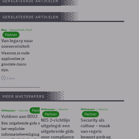
GERELATEERDE ARTIKELEN
GERELATEERDE ARTIKELEN
Blog
Soevereinteit, Cloud
Partner
Van legacy naar
soevereiniteit
Waarom je oude
applicaties je
grootste risico
zijn.
1 min
MEER WHITEPAPERS
Whitepaper
Security
Whitepaper
Security
Partner
Whitepaper
Security
Partner
Partner
Voldoen aan BIO2
NIS 2-richtlijn
Security als
Een uitgebreide gids over BIO2,
uitgelegd: een
cultuur - maak
het verplichte
uitgebreide gids
van regels
informatiebeveiligingsframework
voor compliance
bewust gedrag