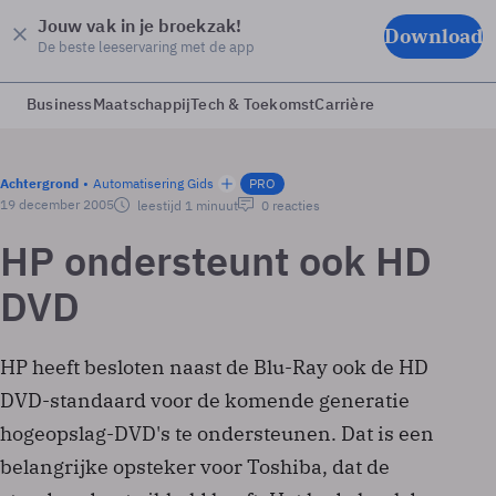
Jouw vak in je broekzak!
Download
De beste leeservaring met de app
Business
Maatschappij
Tech & Toekomst
Carrière
Achtergrond
Automatisering Gids
PRO
19 december 2005
leestijd 1 minuut
0 reacties
HP ondersteunt ook HD
DVD
HP heeft besloten naast de Blu-Ray ook de HD
DVD-standaard voor de komende generatie
hogeopslag-DVD's te ondersteunen. Dat is een
belangrijke opsteker voor Toshiba, dat de