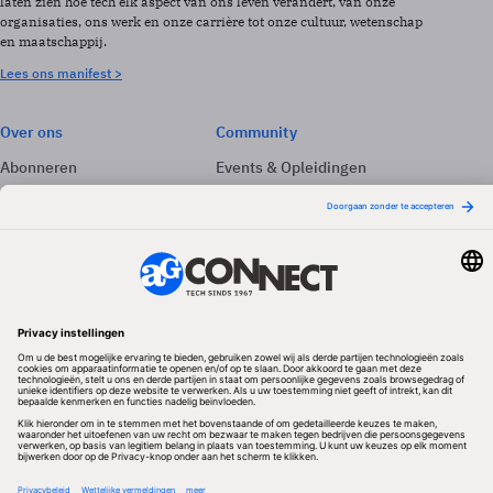
laten zien hoe tech elk aspect van ons leven verandert, van onze
organisaties, ons werk en onze carrière tot onze cultuur, wetenschap
en maatschappij.
Lees ons manifest >
Over ons
Community
Abonneren
Events & Opleidingen
Adverteren
Nieuwsbrieven
Contact
Vacatures
Colofon
Whitepapers
Onze app
Privacyinstellingen
Volg ons
Redactionele partner