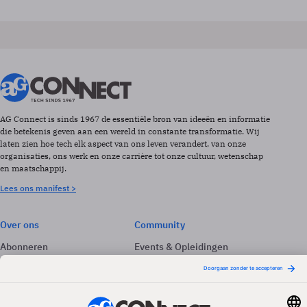
AG Connect is sinds 1967 de essentiële bron van ideeën en informatie
die betekenis geven aan een wereld in constante transformatie. Wij
laten zien hoe tech elk aspect van ons leven verandert, van onze
organisaties, ons werk en onze carrière tot onze cultuur, wetenschap
en maatschappij.
Lees ons manifest >
Over ons
Community
Abonneren
Events & Opleidingen
Adverteren
Nieuwsbrieven
Contact
Vacatures
Colofon
Whitepapers