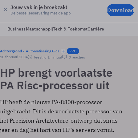
Jouw vak in je broekzak!
Download
De beste leeservaring met de app
Business
Maatschappij
Tech & Toekomst
Carrière
Achtergrond
Automatisering Gids
PRO
10 februari 2004
leestijd 1 minuut
0 reacties
HP brengt voorlaatste
PA Risc-processor uit
HP heeft de nieuwe PA-8800-processor
uitgebracht. Dit is de voorlaatste processor van
het Precision Architecture-ontwerp dat sinds
jaar en dag het hart van HP's servers vormt.