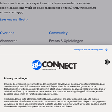
laten zien hoe tech elk aspect van ons leven verandert, van onze
organisaties, ons werk en onze carrière tot onze cultuur, wetenschap
en maatschappij.
Lees ons manifest >
Over ons
Community
Abonneren
Events & Opleidingen
Adverteren
Nieuwsbrieven
Contact
Vacatures
Colofon
Whitepapers
Onze app
Privacyinstellingen
Volg ons
Redactionele partner