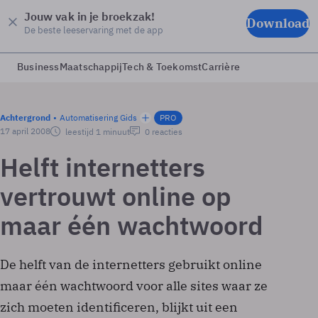
Jouw vak in je broekzak!
Download
De beste leeservaring met de app
Business
Maatschappij
Tech & Toekomst
Carrière
Achtergrond
Automatisering Gids
PRO
17 april 2008
leestijd 1 minuut
0 reacties
Helft internetters
vertrouwt online op
maar één wachtwoord
De helft van de internetters gebruikt online
maar één wachtwoord voor alle sites waar ze
zich moeten identificeren, blijkt uit een