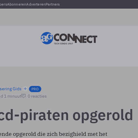
pers
Abonneren
Adverteren
Partners
sering Gids
PRO
jd 1 minuut
0 reacties
cd-piraten opgerold
ende opgerold die zich bezighield met het