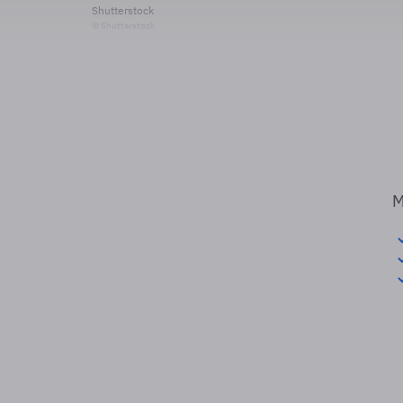
Shutterstock
© Shutterstock
M