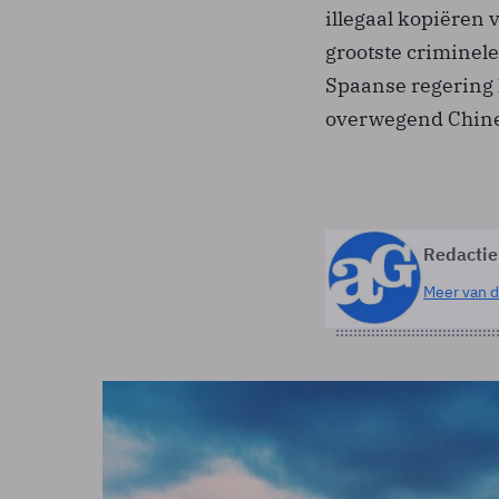
illegaal kopiëren 
grootste criminele
Spaanse regering l
overwegend Chinez
Redactie
Meer van d