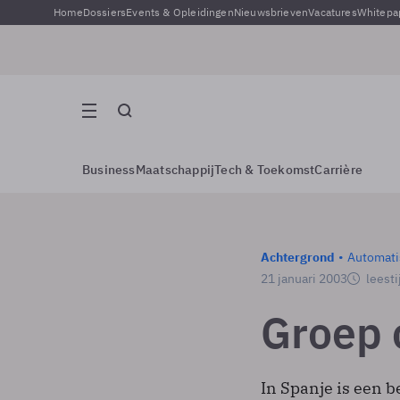
Home
Dossiers
Events & Opleidingen
Nieuwsbrieven
Vacatures
Whitepa
Business
Maatschappij
Tech & Toekomst
Carrière
Achtergrond
Automati
21 januari 2003
leesti
Groep 
In Spanje is een b