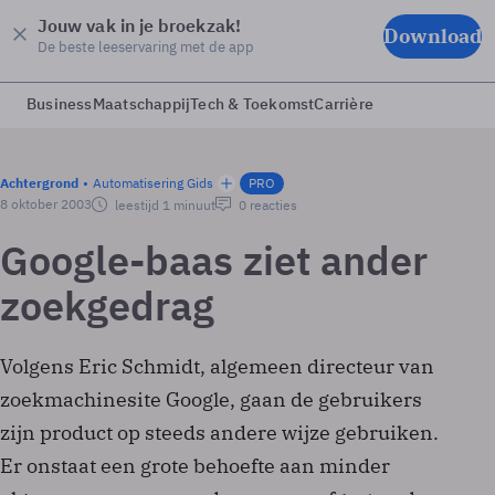
Jouw vak in je broekzak!
Download
De beste leeservaring met de app
Business
Maatschappij
Tech & Toekomst
Carrière
Achtergrond
Automatisering Gids
PRO
8 oktober 2003
leestijd 1 minuut
0 reacties
Google-baas ziet ander
zoekgedrag
Volgens Eric Schmidt, algemeen directeur van
zoekmachinesite Google, gaan de gebruikers
zijn product op steeds andere wijze gebruiken.
Er onstaat een grote behoefte aan minder