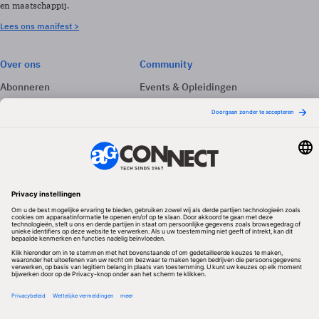
en maatschappij.
Lees ons manifest >
Over ons
Community
Abonneren
Events & Opleidingen
Adverteren
Nieuwsbrieven
Contact
Vacatures
Colofon
Whitepapers
Onze app
Privacyinstellingen
Volg ons
Redactionele partner