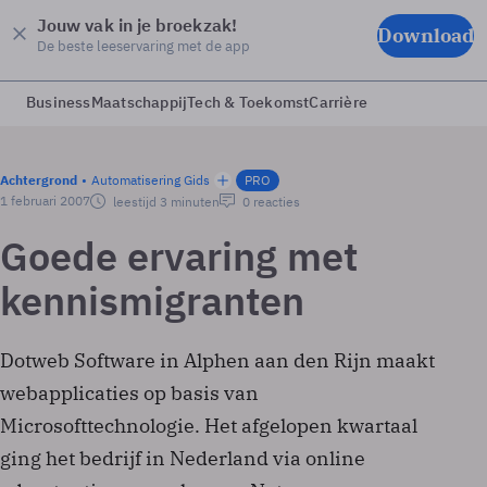
Jouw vak in je broekzak!
Download
De beste leeservaring met de app
Business
Maatschappij
Tech & Toekomst
Carrière
Achtergrond
Automatisering Gids
PRO
1 februari 2007
leestijd 3 minuten
0 reacties
Goede ervaring met
kennismigranten
Dotweb Software in Alphen aan den Rijn maakt
webapplicaties op basis van
Microsofttechnologie. Het afgelopen kwartaal
ging het bedrijf in Nederland via online