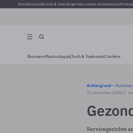
Home
Dossiers
Events & Opleidingen
Nieuwsbrieven
Vacatures
Whitepa
Business
Maatschappij
Tech & Toekomst
Carrière
Achtergrond
Automati
21 december 2006
lee
Gezond
Servicegerichte a