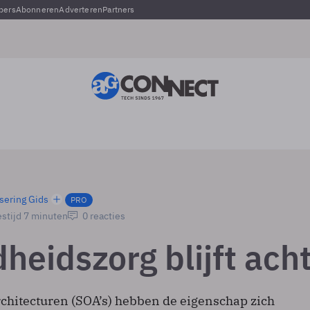
pers
Abonneren
Adverteren
Partners
sering Gids
PRO
stijd 7 minuten
0 reacties
heidszorg blijft ach
rchitecturen (SOA’s) hebben de eigenschap zich