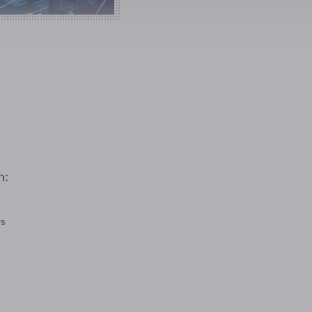
n:
rs