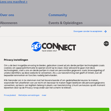
Lees ons manifest >
Over ons
Community
Abonneren
Events & Opleidingen
Adverteren
Nieuwsbrieven
Contact
Vacatures
Colofon
Whitepapers
Onze app
Privacyinstellingen
Volg ons
Redactionele partner
Algemene Voorwaarden & Copyrights