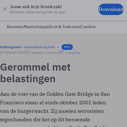
Jouw vak in je broekzak!
Download
De beste leeservaring met de app
Business
Maatschappij
Tech & Toekomst
Carrière
Achtergrond
Automatisering Gids
PRO
27 februari 2003
leestijd 3 minuten
0 reacties
Gerommel met
belastingen
Aan de voet van de Golden Gate Bridge in San
Francisco staan al sinds oktober 2001 leden
van de burgerwacht. Zij moeten terroristen
tegenhouden die het op dit beroemde