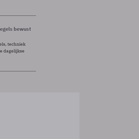
 regels bewust
els, techniek
 dagelijkse