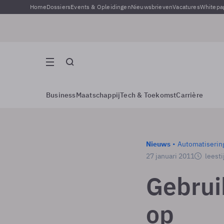
Home
Dossiers
Events & Opleidingen
Nieuwsbrieven
Vacatures
Whitepa
Business
Maatschappij
Tech & Toekomst
Carrière
Nieuws
Automatiserin
27 januari 2011
leesti
Gebrui
op