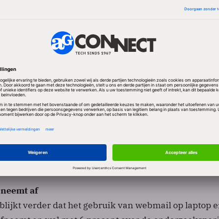
is de kans dat mobiele telefoongebruikers tussen de
ailfuncties van het toestel gebruiken, 60 procent ho
 mobiele telefoonbezitter. Jongeren tussen 18 en 24
inder vaak maar de kans dat zij dat doen is nog alti
 het gemiddelde. Mannen zijn meer geneigd mobiel t
en.
neemt af
blijkt verder dat het gebruik van webmail op laptop 