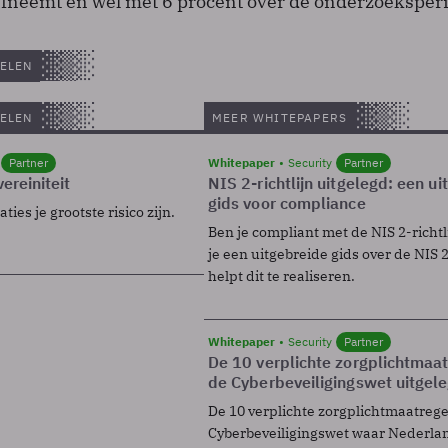
neemt en wel met 6 procent over de onderzoeksper
ELEN
ELEN
MEER WHITEPAPERS
Partner
Whitepaper
Security
Partner
ereiniteit
NIS 2-richtlijn uitgelegd: een u
gids voor compliance
ies je grootste risico zijn.
Ben je compliant met de NIS 2-richtl
je een uitgebreide gids over de NIS 2-
helpt dit te realiseren.
Whitepaper
Security
Partner
De 10 verplichte zorgplichtmaa
de Cyberbeveiligingswet uitgel
De 10 verplichte zorgplichtmaatreg
Cyberbeveiligingswet waar Nederla