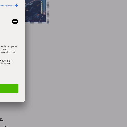
 25 en
ger dan
jd 46
e e-
en