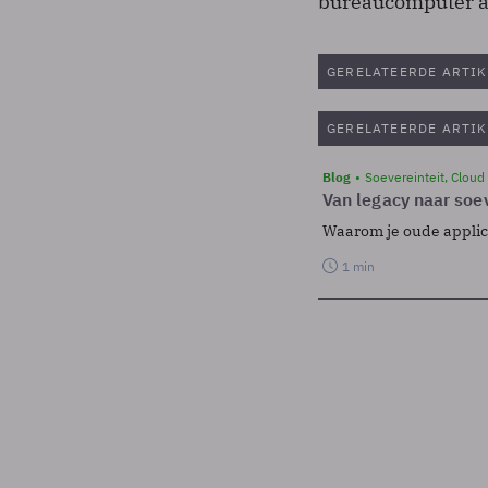
bureaucomputer af
GERELATEERDE ARTIK
GERELATEERDE ARTIK
Blog
Soevereinteit, Cloud
Van legacy naar soev
Waarom je oude applicat
1 min