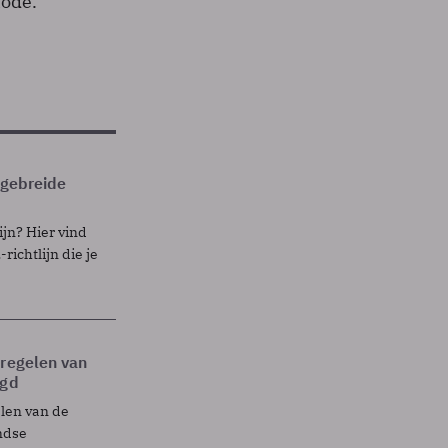
iode.
itgebreide
ijn? Hier vind
richtlijn die je
tregelen van
egd
elen van de
ndse