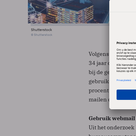
Shutterstock
© Shutterstock
Volgens ComScore 
34 jaar oud de e-m
bij de gemiddelde
gebruiken e-mail m
procent hoger dan
mailen dan vrouw
Gebruik webmail 
Uit het onderzoek 