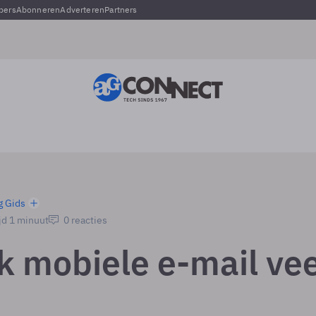
pers
Abonneren
Adverteren
Partners
g Gids
jd 1 minuut
0 reacties
k mobiele e-mail vee