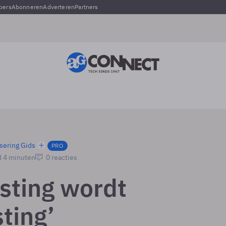
pers
Abonneren
Adverteren
Partners
sering Gids
PRO
d 4 minuten
0 reacties
sting wordt
ting’