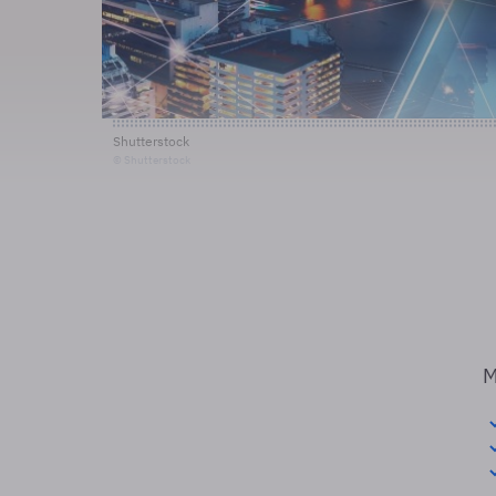
Shutterstock
© Shutterstock
M