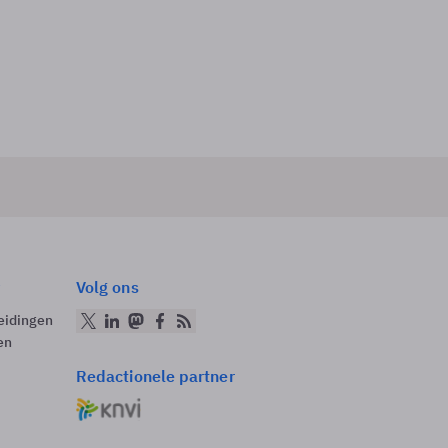
Volg ons
eidingen
en
Redactionele partner