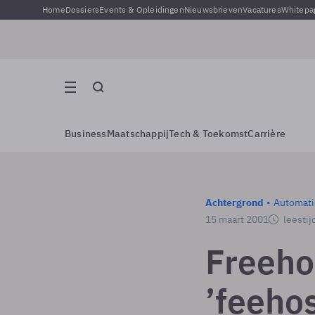
Home
Dossiers
Events & Opleidingen
Nieuwsbrieven
Vacatures
Whitepa
Business
Maatschappij
Tech & Toekomst
Carrière
Achtergrond
Automati
15 maart 2001
leestij
Freeho
’feehos