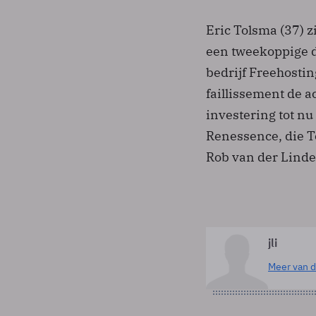
Eric Tolsma (37) z
een tweekoppige d
bedrijf Freehosti
faillissement de 
investering tot nu
Renessence, die T
Rob van der Linde
jli
Meer van d