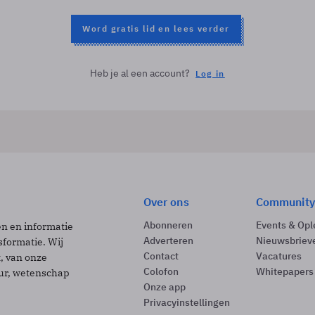
Word gratis lid en lees verder
Heb je al een account?
Log in
Over ons
Community
Abonneren
Events & Opl
ën en informatie
Adverteren
Nieuwsbriev
sformatie. Wij
Contact
Vacatures
t, van onze
Colofon
Whitepapers
uur, wetenschap
Onze app
Privacyinstellingen