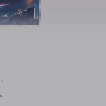
n:
rs