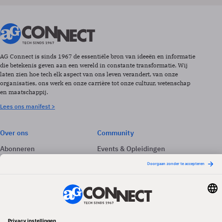
AG Connect is sinds 1967 de essentiële bron van ideeën en informatie
die betekenis geven aan een wereld in constante transformatie. Wij
laten zien hoe tech elk aspect van ons leven verandert, van onze
organisaties, ons werk en onze carrière tot onze cultuur, wetenschap
en maatschappij.
Lees ons manifest >
Over ons
Community
Abonneren
Events & Opleidingen
Adverteren
Nieuwsbrieven
Contact
Vacatures
Colofon
Whitepapers
Onze app
Privacyinstellingen