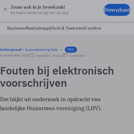
Jouw vak in je broekzak!
Download
De beste leeservaring met de app
Business
Maatschappij
Tech & Toekomst
Carrière
Achtergrond
Automatisering Gids
PRO
6 september 2001
leestijd 1 minuut
0 reacties
Fouten bij elektronisch
voorschrijven
Dat blijkt uit onderzoek in opdracht van
landelijke Huisartsen vereniging (LHV).