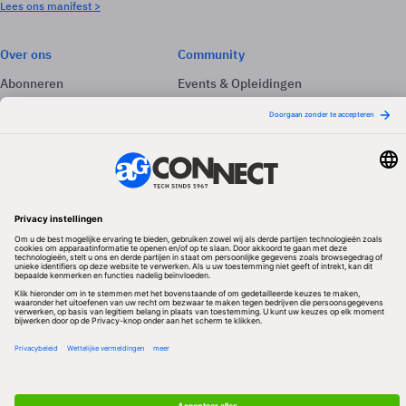
Lees ons manifest >
Over ons
Community
Abonneren
Events & Opleidingen
Adverteren
Nieuwsbrieven
Contact
Vacatures
Colofon
Whitepapers
Onze app
Privacyinstellingen
Volg ons
Redactionele partner
Algemene Voorwaarden & Copyrights