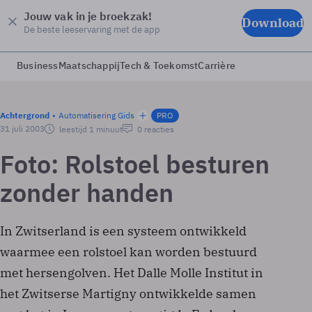
Jouw vak in je broekzak!
Download
De beste leeservaring met de app
Business
Maatschappij
Tech & Toekomst
Carrière
Achtergrond
Automatisering Gids
PRO
31 juli 2003
leestijd 1 minuut
0 reacties
Foto: Rolstoel besturen
zonder handen
In Zwitserland is een systeem ontwikkeld
waarmee een rolstoel kan worden bestuurd
met hersengolven. Het Dalle Molle Institut in
het Zwitserse Martigny ontwikkelde samen