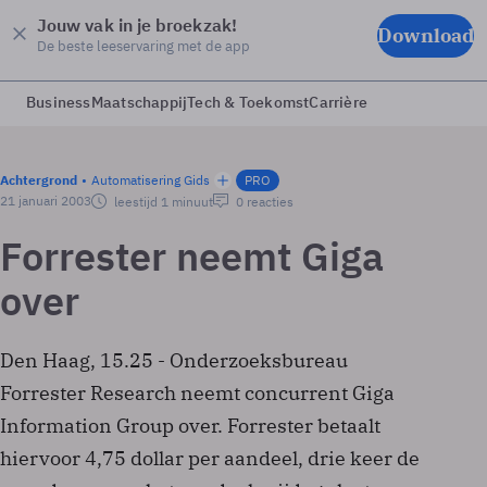
Jouw vak in je broekzak!
Download
De beste leeservaring met de app
Business
Maatschappij
Tech & Toekomst
Carrière
Achtergrond
Automatisering Gids
PRO
21 januari 2003
leestijd 1 minuut
0 reacties
Forrester neemt Giga
over
Den Haag, 15.25 - Onderzoeksbureau
Forrester Research neemt concurrent Giga
Information Group over. Forrester betaalt
hiervoor 4,75 dollar per aandeel, drie keer de