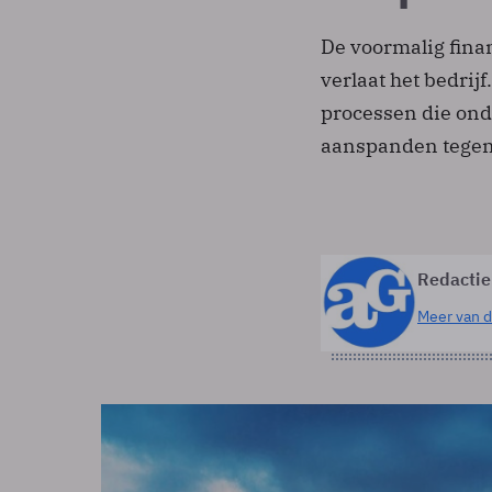
De voormalig fina
verlaat het bedrij
processen die on
aanspanden tegen 
Redactie
Meer van d