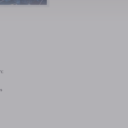
n:
rs