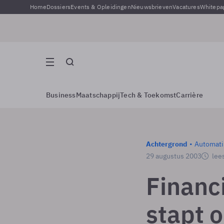
Home
Dossiers
Events & Opleidingen
Nieuwsbrieven
Vacatures
Whitepa
Business
Maatschappij
Tech & Toekomst
Carrière
Achtergrond
Automati
29 augustus 2003
lees
Financ
stapt 