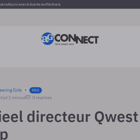
pers
Abonneren
Adverteren
Partners
sering Gids
PRO
tijd 1 minuut
0 reacties
ieel directeur Qwest
op