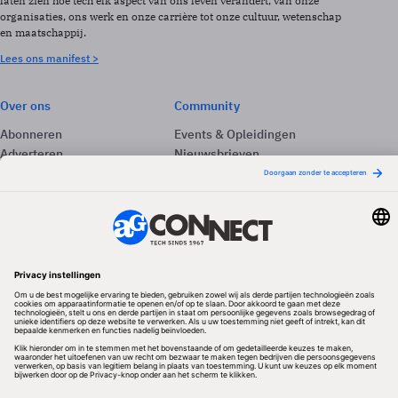
laten zien hoe tech elk aspect van ons leven verandert, van onze
organisaties, ons werk en onze carrière tot onze cultuur, wetenschap
en maatschappij.
Lees ons manifest >
Over ons
Community
Abonneren
Events & Opleidingen
Adverteren
Nieuwsbrieven
Contact
Vacatures
Colofon
Whitepapers
Onze app
Privacyinstellingen
Volg ons
Redactionele partner