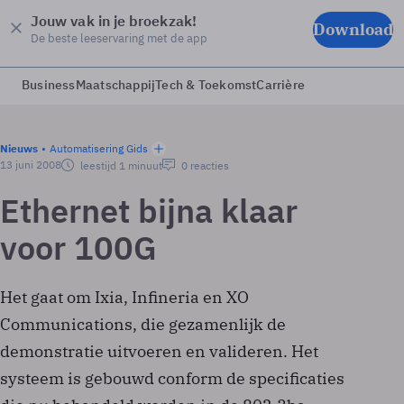
Jouw vak in je broekzak!
Download
De beste leeservaring met de app
Business
Maatschappij
Tech & Toekomst
Carrière
Nieuws
Automatisering Gids
13 juni 2008
leestijd 1 minuut
0 reacties
Ethernet bijna klaar
voor 100G
Het gaat om Ixia, Infineria en XO
Communications, die gezamenlijk de
demonstratie uitvoeren en valideren. Het
systeem is gebouwd conform de specificaties