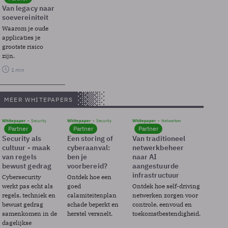
Van legacy naar
soevereiniteit
Waarom je oude
applicaties je
grootste risico
zijn.
1 min
MEER WHITEPAPERS
Whitepaper
Security
Whitepaper
Security
Whitepaper
Netwerken
Partner
Partner
Partner
Security als
Een storing of
Van traditioneel
cultuur - maak
cyberaanval:
netwerkbeheer
van regels
ben je
naar AI
bewust gedrag
voorbereid?
aangestuurde
infrastructuur
Cybersecurity
Ontdek hoe een
werkt pas echt als
goed
Ontdek hoe self-driving
regels, techniek en
calamiteitenplan
netwerken zorgen voor
bewust gedrag
schade beperkt en
controle, eenvoud en
samenkomen in de
herstel versnelt.
toekomstbestendigheid.
dagelijkse