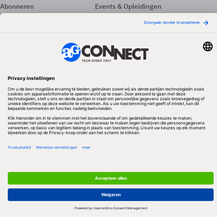
Abonneren
Events & Opleidingen
Adverteren
Nieuwsbrieven
Contact
Vacatures
Colofon
Whitepapers
Onze app
Privacyinstellingen
Volg ons
Redactionele partner
Algemene Voorwaarden & Copyrights
Privacy & Cookies