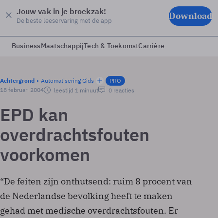
Jouw vak in je broekzak!
Download
De beste leeservaring met de app
Business
Maatschappij
Tech & Toekomst
Carrière
Achtergrond
Automatisering Gids
PRO
18 februari 2004
leestijd 1 minuut
0 reacties
EPD kan
overdrachtsfouten
voorkomen
“De feiten zijn onthutsend: ruim 8 procent van
de Nederlandse bevolking heeft te maken
gehad met medische overdrachtsfouten. Er